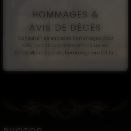
HOMMAGES &
AVIS DE DÉCÈS
Consulter les espaces hommages pour
avoir accès aux informations sur les
funérailles et rendre hommage au défunt.