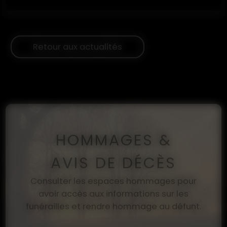
Retour aux actualités
HOMMAGES &
AVIS DE DÉCÈS
Consulter les espaces hommages pour
avoir accès aux informations sur les
funérailles et rendre hommage au défunt.