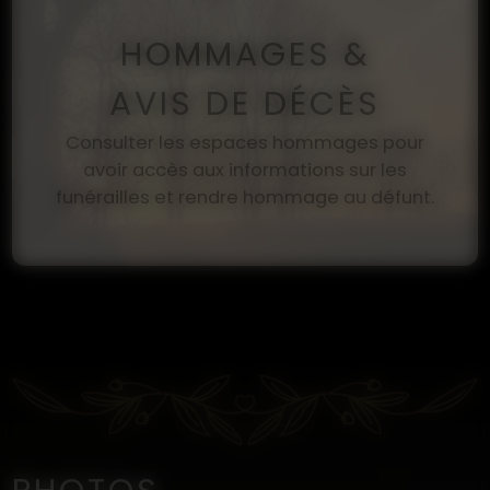
HOMMAGES &
AVIS DE DÉCÈS
Consulter les espaces hommages pour
avoir accès aux informations sur les
funérailles et rendre hommage au défunt.