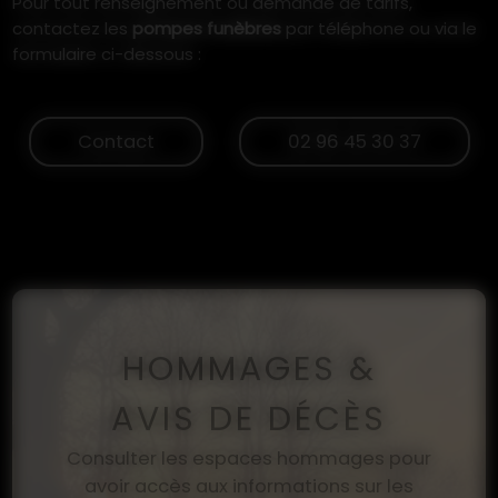
Pour tout renseignement ou demande de tarifs,
contactez les
pompes funèbres
par téléphone ou via le
formulaire ci-dessous :
Contact
02 96 45 30 37
HOMMAGES &
AVIS DE DÉCÈS
Consulter les espaces hommages pour
avoir accès aux informations sur les